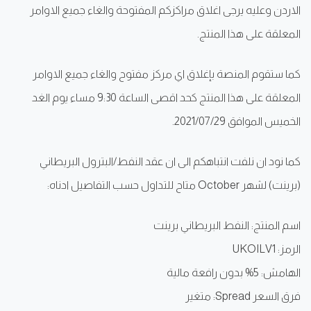
الاردن وعليه يرجى اغلاق مراكزكم المفتوحة والغاء جميع الاوامر
المعلقة على هذا المنتج.
كما ستقوم المنصة بإغلاق اي مركز مفتوح والغاء جميع الاوامر
المعلقة على هذا المنتج كحد اقصى الساعة 9:30 مساء يوم الغد
الخميس الموافق 2021/07/29.
كما نود ان نلفت انتباهكم الى ان عقد النفط/البترول البريطاني
(برينت) لشهر October متاح للتداول حسب التفاصيل ادناه:
اسم المنتج: النفط البريطاني برينت
الرمز: UKOILV1
الهامش: 5% بدون رافعة مالية
فرق السعر Spread: متغير