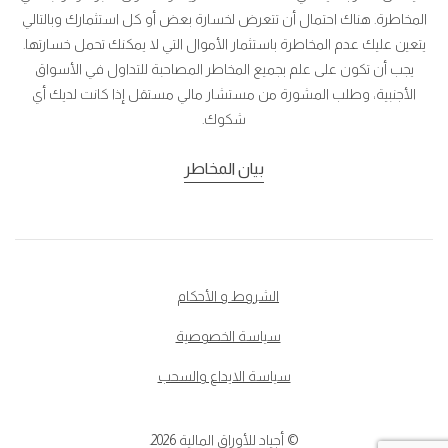
المخاطرة. هناك احتمال أن تتعرض لخسارة بعض أو كل استثمارك وبالتالي
يتعين عليك عدم المخاطرة باستثمار الأموال التي لا يمكنك تحمل خسارتها.
يجب أن تكون على علم بجميع المخاطر المصاحبة للتداول في الأسواق
الأجنبية، وطلب المشورة من مستشار مالي مستقل إذا كانت لديك أي
شكوك.
بيان المخاطر
الشروط و الأحكام
سياسة الخصوصية
سياسة الايداع والسحب
© أجياد للأوراق المالية 2026.