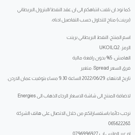
كما نود ان نلفت انتباهكم الى ان عقد النفط/البترول البريطاني
(برينت) متاح للتداول حسب التفاصيل ادناه:
اسم المنتج: النفط البريطاني برينت
الرمز: UKOILQ2
الهامش: 5% بدون رافعة مالية
فرق السعر Spread: متغير
تاريخ الانتهاء: 2022/06/29 الساعة 9:30 مساء بتوقيت عمان الاردن.
لاضافة المنتج الى شاشة الاسعار الرجاء الذهاب الى Energies
نرحب دائما باستفساراتكم من خلال الاتصال على هاتف الشركة
065622268
او عبر الواتس اب 0796996927