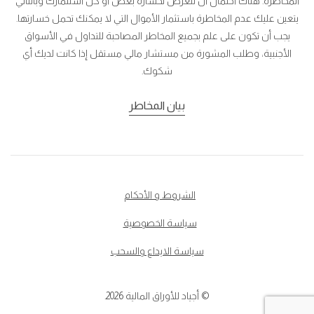
المخاطرة. هناك احتمال أن تتعرض لخسارة بعض أو كل استثمارك وبالتالي
يتعين عليك عدم المخاطرة باستثمار الأموال التي لا يمكنك تحمل خسارتها.
يجب أن تكون على علم بجميع المخاطر المصاحبة للتداول في الأسواق
الأجنبية، وطلب المشورة من مستشار مالي مستقل إذا كانت لديك أي
شكوك.
بيان المخاطر
الشروط و الأحكام
سياسة الخصوصية
سياسة الايداع والسحب
© أجياد للأوراق المالية 2026.